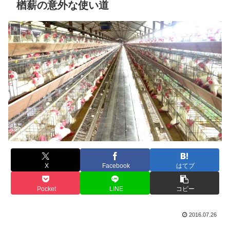
楢薪の意外な使い道
薪
X
Facebook
はてブ
Pocket
LINE
コピー
2016.07.26