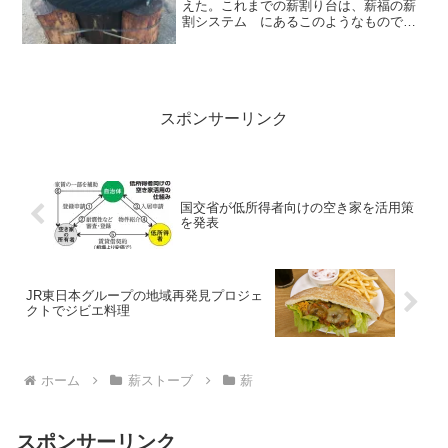
えた。これまでの薪割り台は、薪福の薪
割システム にあるこのようなものでし
た。新旧の薪割り台を比較して詳細をレ
ポートしました。6年間使用した薪割り台
2012年から2017年までの6年間、この薪
割り台で...
スポンサーリンク
国交省が低所得者向けの空き家を活用策
を発表
JR東日本グループの地域再発見プロジェ
クトでジビエ料理
ホーム
薪ストーブ
薪
スポンサーリンク