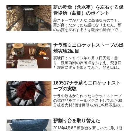
ーで18本入のが1袋150円くらいで販売さ
れている。マッチ1...
薪の乾燥（含水率）を左右する保
薪
管場所（薪棚）のポイント
薪ストーブがどんなに高価なものでも、
薪が良くなかったら話になりません。薪
の品質を左右するのは乾燥の度合いで
す。スギは良くない、マツは良くないな
どとよく言われますが、しっかり乾燥さ
せれば、マツでもスギでも気持ちよくき
ナラ薪ミニロケットストーブの燃
薪
れいな炎を立てて燃えてくれ...
焼実験2回目
実験日：２０１６年６月３日天気：曇
り、微風前回の反省点をふまえ、焚き口
と煙道に改良を加えてみた。焚き口は水
平ではなく下方向に３０度の角度をつけ
て３０φの穴を２つあけた。煙道は１５φ
と３０φの２種類にしてみた。まず２つの
160517ナラ薪ミニロケットスト
薪
供試体で実験した。供試...
ーブの実験
ナラの原木から作ったロケットストーブ
の試作品をフィールドテストしてみた30
分後着火材3個使用明らかに乾燥不足のよ
うだ、これではまだまだ売り物にはなり
ませんな。吸い込み口の位置と角度、そ
して煙道の大きさについてはまだまだ改
薪割り台を取り替えた
薪
良の余地がありそうだ...
2018年4月8日薪割台を新しいのに取り替