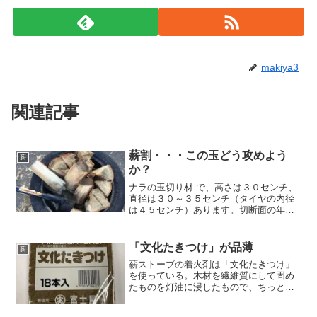
makiya3
関連記事
薪割・・・この玉どう攻めよう
薪
か？
ナラの玉切り材 で、高さは３０センチ、
直径は３０～３５センチ（タイヤの内径
は４５センチ）あります。切断面の年輪
を見てみると、円が２つあり幹が二股に
分かれた根元部分ということがわかりま
す。非常に手のかかる難物です。さて、
「文化たきつけ」が品薄
薪
ここで問題です、あなた...
薪ストーブの着火剤は「文化たきつけ」
を使っている。木材を繊維質にして固め
たものを灯油に浸したもので、ちっとも
エコじゃないけどコストパフォーマンス
に優れているので。例年、ホームセンタ