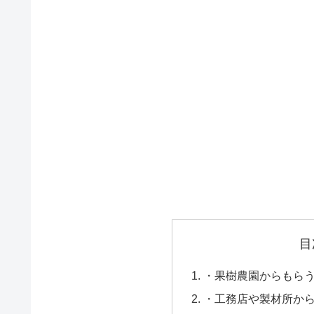
目
・果樹農園からもら
・工務店や製材所か