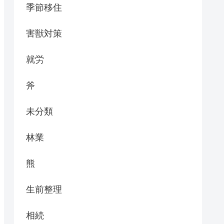
季節移住
害獣対策
就労
斧
未分類
林業
熊
生前整理
相続