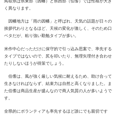
鳥取県は県東部（因幡）と県西部（伯耆）では性格が大き
く異なります。
因幡地方は「雨の因幡」と呼ばれ、天気の話題が日々の
挨拶代わりとなるほど、天候の変化が激しく、そのため口
ベタだが、粘り強い勤勉タイプが多い。
米作中心だっただけに保守的で引っ込み思案で、率先する
タイプではないので、尻を叩いたり、無理矢理付き合わせ
たりしないほうが得策でしょう。
伯耆は、風が強く厳しい気候に耐えるため、助け合って
生きなければならず、結束力は自然と高くなりました。ま
た伯耆は商品生産が盛んなので商人気質の人が多いようで
す。
全県的にボランティアも率先するほど誰にでも親切です