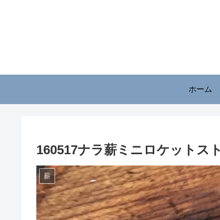
ホーム
160517ナラ薪ミニロケットス
薪