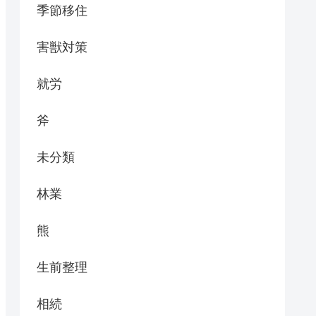
季節移住
害獣対策
就労
斧
未分類
林業
熊
生前整理
相続