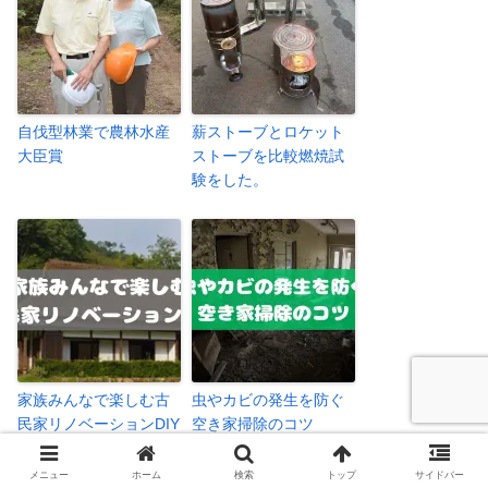
自伐型林業で農林水産
薪ストーブとロケット
大臣賞
ストーブを比較燃焼試
験をした。
家族みんなで楽しむ古
虫やカビの発生を防ぐ
民家リノベーションDIY
空き家掃除のコツ
メニュー
ホーム
検索
トップ
サイドバー