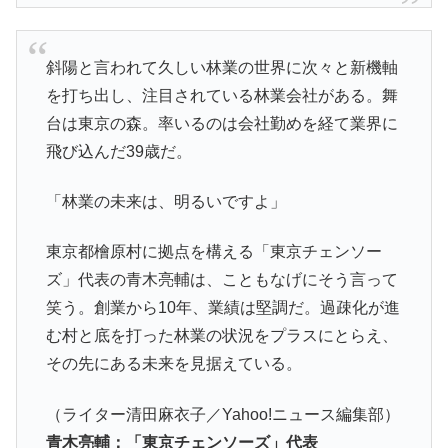
斜陽と言われて久しい林業の世界に次々と新機軸
を打ち出し、注目されている林業会社がある。舞
台は東京の森。率いるのは会社勤めを経て業界に
飛び込んだ39歳だ。
「林業の未来は、明るいですよ」
東京都檜原村に拠点を構える「東京チェンソー
ズ」代表の青木亮輔は、こともなげにそう言って
笑う。創業から10年、業績は堅調だ。過疎化が進
む村と底を打った林業の状況をプラスにとらえ、
その先にある未来を見据えている。
（ライター清田麻衣子／Yahoo!ニュース編集部）
青木亮輔：「東京チェンソーズ」代表