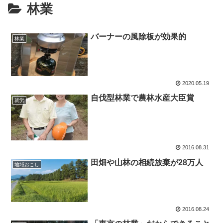
林業
バーナーの風除板が効果的
林業
2020.05.19
自伐型林業で農林水産大臣賞
就労
2016.08.31
田畑や山林の相続放棄が28万人
地域おこし
2016.08.24