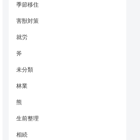
季節移住
害獣対策
就労
斧
未分類
林業
熊
生前整理
相続