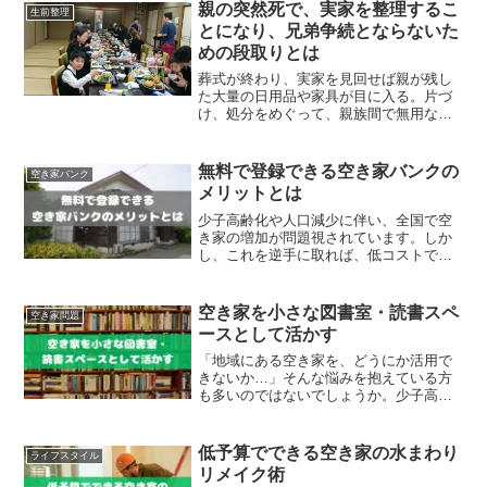
親の突然死で、実家を整理するこ
生前整理
とになり、兄弟争続とならないた
めの段取りとは
葬式が終わり、実家を見回せば親が残し
た大量の日用品や家具が目に入る。片づ
け、処分をめぐって、親族間で無用なト
ラブルを起こさない為のポイントとは。
四十九日法要の時に下見と話し合いをも
つ 実家の片付けをめぐって、兄弟間の争
無料で登録できる空き家バンクの
空き家バンク
いの火種となるような...
メリットとは
少子高齢化や人口減少に伴い、全国で空
き家の増加が問題視されています。しか
し、これを逆手に取れば、低コストで理
想の住まいを手に入れるチャンスとも言
えます。空き家バンクは、空き家を活用
したい人と、手放したい所有者をつなぐ
空き家を小さな図書室・読書スペ
空き家問題
無料のマッチングサービスです。本記事
ースとして活かす
では、無料で登録・利用できる空き家バ
ンクの仕組みやメリット、実際の活用方
「地域にある空き家を、どうにか活用で
法について詳しく解説します。
きないか…」そんな悩みを抱えている方
も多いのではないでしょうか。少子高齢
化や都市部への人口集中により、空き家
は全国的に増加しています。一方で、地
域の子どもたちや高齢者にとって、安心
低予算でできる空き家の水まわり
ライフスタイル
して過ごせる読書空間が不...
リメイク術