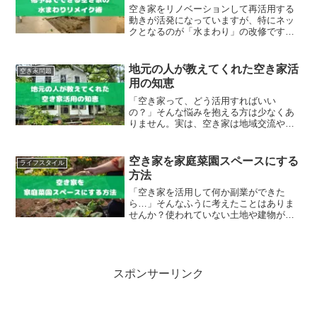
空き家をリノベーションして再活用する
動きが活発になっていますが、特にネッ
クとなるのが「水まわり」の改修です。
キッチン、トイレ、浴室などの設備は古
くなっていることが多く、費用がかさむ
イメージを持つ方も多いのではないでし
地元の人が教えてくれた空き家活
空き家問題
ょうか。ですが、最近はD...
用の知恵
「空き家って、どう活用すればいい
の？」そんな悩みを抱える方は少なくあ
りません。実は、空き家は地域交流や活
性化の起点になる“宝の山”でもあります。
この記事では、地元の人々が実際に取り
組んできた知恵や工夫をもとに、空き家
空き家を家庭菜園スペースにする
ライフスタイル
の価値を見直し、地域とつ...
方法
「空き家を活用して何か副業ができた
ら…」そんなふうに考えたことはありま
せんか？使われていない土地や建物があ
れば、家庭菜園としてよみがえらせるの
も一つの方法です。実は、空き家と家庭
菜園の組み合わせは、趣味を楽しみなが
ら副収入を得るチャンスにも...
スポンサーリンク