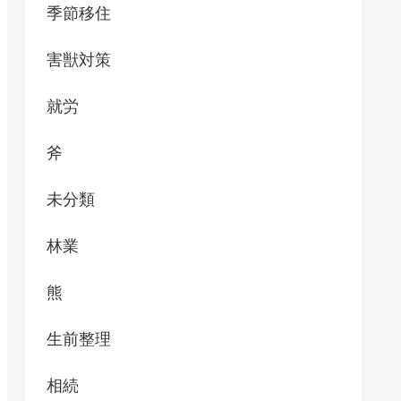
季節移住
害獣対策
就労
斧
未分類
林業
熊
生前整理
相続