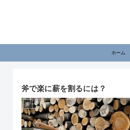
ホーム
斧で楽に薪を割るには？
薪