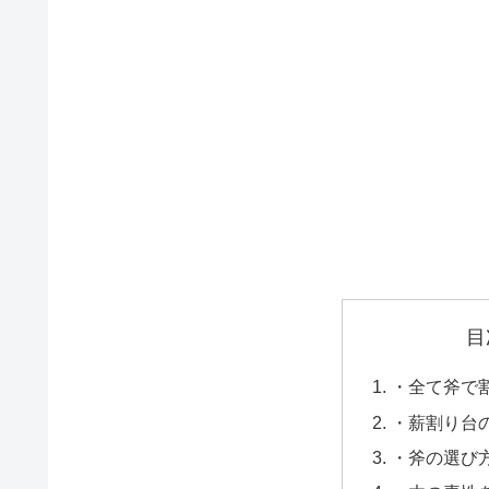
目
・全て斧で
・薪割り台
・斧の選び