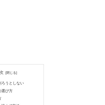
次
割ろうとしない
の選び方
方