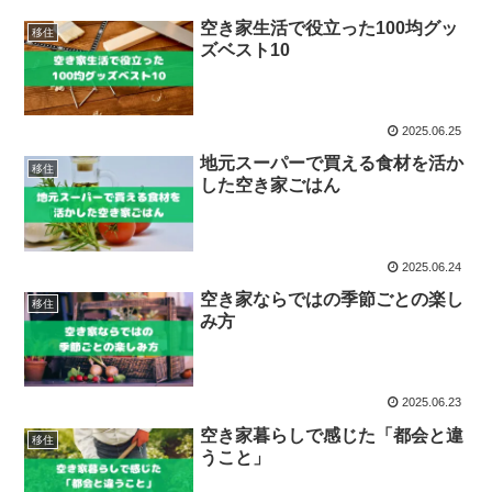
空き家生活で役立った100均グッ
移住
ズベスト10
2025.06.25
地元スーパーで買える食材を活か
移住
した空き家ごはん
2025.06.24
空き家ならではの季節ごとの楽し
移住
み方
2025.06.23
空き家暮らしで感じた「都会と違
移住
うこと」