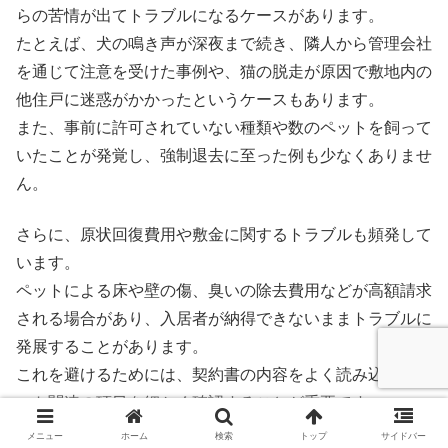
らの苦情が出てトラブルになるケースがあります。
たとえば、犬の鳴き声が深夜まで続き、隣人から管理会社
を通じて注意を受けた事例や、猫の脱走が原因で敷地内の
他住戸に迷惑がかかったというケースもあります。
また、事前に許可されていない種類や数のペットを飼って
いたことが発覚し、強制退去に至った例も少なくありませ
ん。
さらに、原状回復費用や敷金に関するトラブルも頻発して
います。
ペットによる床や壁の傷、臭いの除去費用などが高額請求
される場合があり、入居者が納得できないままトラブルに
発展することがあります。
これを避けるためには、契約書の内容をよく読み込み、ペ
ット関連の項目を細かく確認することが重要です。
可能であれば、入居前後に室内の状態を写真や動画で記録
メニュー
ホーム
検索
トップ
サイドバー